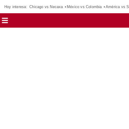
Hoy interesa:
Chicago vs Necaxa
México vs Colombia
América vs S