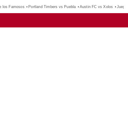
e los Famosos
Portland Timbers vs Puebla
Austin FC vs Xolos
Juego