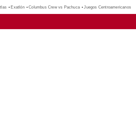
tlas
Exatlón
Columbus Crew vs Pachuca
Juegos Centroamericanos