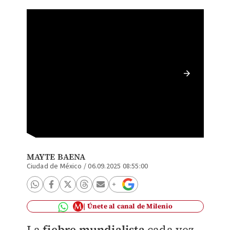
Esto dic
en torn
MILEN
MAYTE BAENA
Ciudad de México
/
06.09.2025 08:55:00
Únete al canal de Milenio
La
fiebre mundialista
cada vez