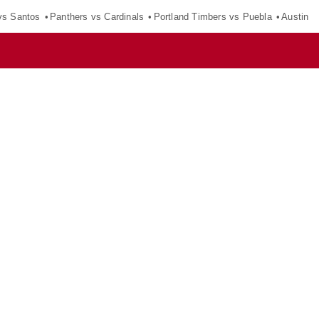
vs Santos
Panthers vs Cardinals
Portland Timbers vs Puebla
Austin F