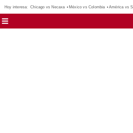
Hoy interesa:
Chicago vs Necaxa
México vs Colombia
América vs S