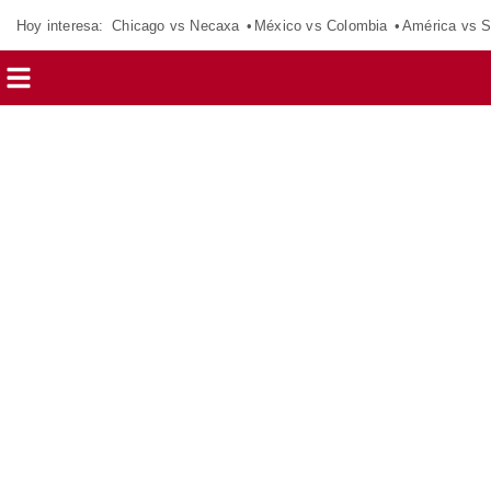
Hoy interesa:
Chicago vs Necaxa
México vs Colombia
América vs S