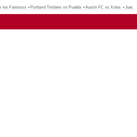
e los Famosos
Portland Timbers vs Puebla
Austin FC vs Xolos
Juego