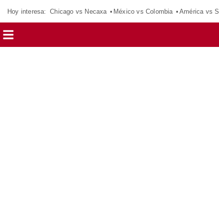
Hoy interesa:
Chicago vs Necaxa
México vs Colombia
América vs S