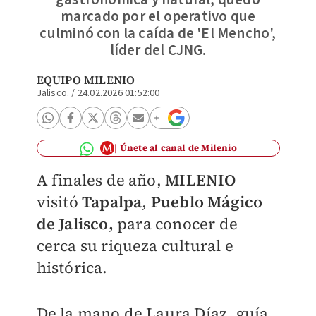
marcado por el operativo que
culminó con la caída de 'El Mencho',
líder del CJNG.
EQUIPO MILENIO
Jalisco.
/
24.02.2026 01:52:00
Únete al canal de Milenio
A finales de año,
MILENIO
visitó
Tapalpa
,
P
ueblo Mágico
de Jalisco,
para conocer de
cerca su riqueza cultural e
histórica.
De la mano de Laura Díaz, guía