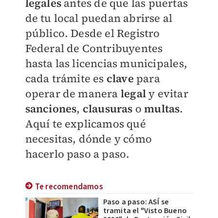
legales
antes de que las puertas
de tu local puedan abrirse al
público. Desde el Registro
Federal de Contribuyentes
hasta las licencias municipales,
cada trámite es
clave
para
operar de manera
legal
y evitar
sanciones
,
clausuras
o
multas
.
Aquí te explicamos qué
necesitas, dónde y cómo
hacerlo paso a paso.
Te recomendamos
Paso a paso: ASÍ se
tramita el "Visto Bueno