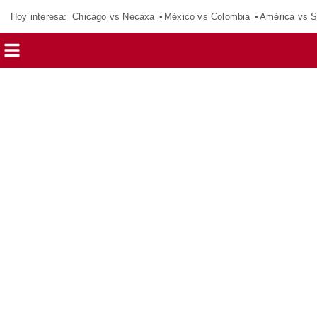
Hoy interesa:
Chicago vs Necaxa
México vs Colombia
América vs S