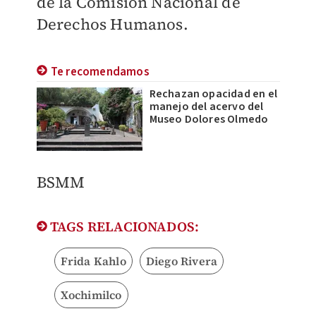
de la Comisión Nacional de
Derechos Humanos.
Te recomendamos
Rechazan opacidad en el
manejo del acervo del
Museo Dolores Olmedo
BSMM
TAGS RELACIONADOS:
Frida Kahlo
Diego Rivera
Xochimilco