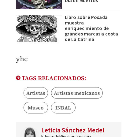
Día de Muertos
Libro sobre Posada
muestra
enriquecimiento de
grandes marcas a costa
de La Catrina
yhc
TAGS RELACIONADOS:
Artistas
Artistas mexicanos
Museo
INBAL
Leticia Sánchez Medel
letymedel@yahoo.com.mx