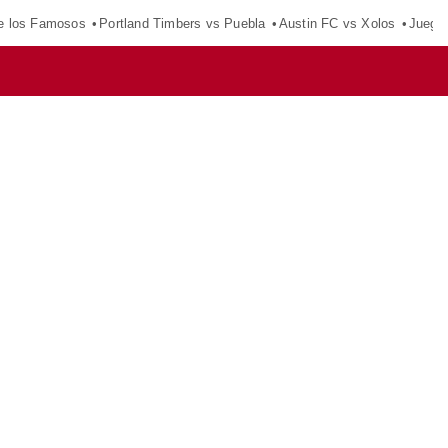
e los Famosos
Portland Timbers vs Puebla
Austin FC vs Xolos
Juego