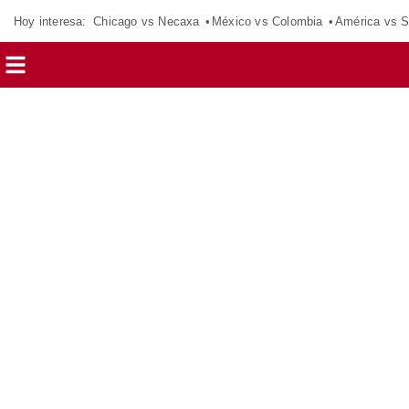
Hoy interesa:
Chicago vs Necaxa
México vs Colombia
América vs S