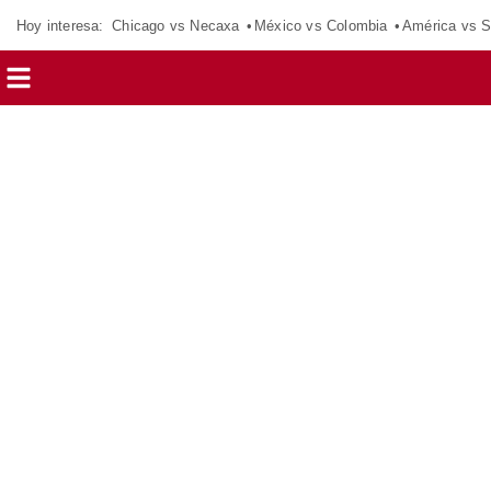
Hoy interesa:
Chicago vs Necaxa
México vs Colombia
América vs S