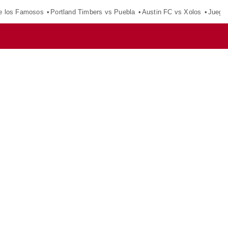
e los Famosos
Portland Timbers vs Puebla
Austin FC vs Xolos
Juego