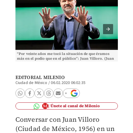
“Por veinte años me tocó la situación de que éramos
El prolí
más en el podio que en el público”: Juan Villoro. (Juan
intelect
Carlos Bautista)
EDITORIAL MILENIO
Ciudad de México
/
06.02.2020 06:02:35
Únete al canal de Milenio
Conversar con Juan Villoro
(Ciudad de México, 1956) en un