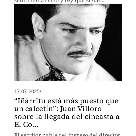
sentimentalismo y rey que sigue
cantando en la memoria, el idioma y la
vida cotidiana de México.
17.07.2025/
“Iñárritu está más puesto que
un calcetín”: Juan Villoro
sobre la llegada del cineasta a
El Co...
El escritor habla del ingreso del director