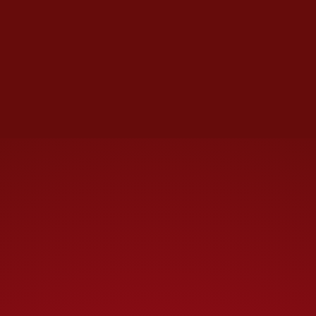
proporcionan un refugio
estructurado, optimista y
serenamente alegre, y
aceptan la vulnerabilidad
como una condición
intrínseca de la experiencia
de vida".
El anuncio del galardonado se
retrasó debido a las
revelaciones sobre la conexión
entre Tom Pritzker, director de
la fundación que otorga el
premio, y
Jeffrey Epstein
, el