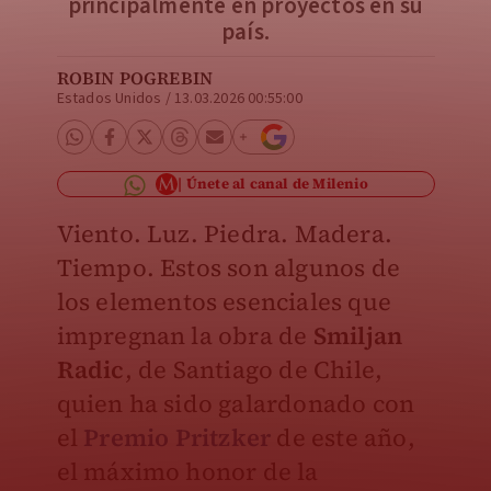
principalmente en proyectos en su
país.
ROBIN POGREBIN
Estados Unidos
/
13.03.2026 00:55:00
Únete al canal de Milenio
Viento. Luz. Piedra. Madera.
Tiempo. Estos son algunos de
los elementos esenciales que
impregnan la obra de
Smiljan
Radic
, de Santiago de Chile,
quien ha sido galardonado con
el
Premio Pritzker
de este año,
el máximo honor de la