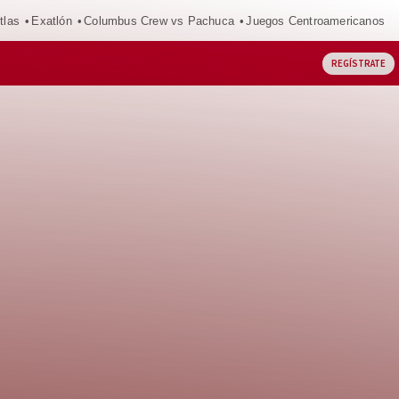
tlas
Exatlón
Columbus Crew vs Pachuca
Juegos Centroamericanos
REGÍSTRATE