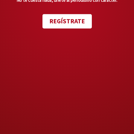
No te cuesta nada, únete al periodismo con carácter.
el futuro de la
construcción en México?
REGÍSTRATE
Michel Rojkind,
arquitecto mexicano,
nombrado miembro
honorario del AIA:
“diseñar desde México es
una riqueza que el
mundo necesita”
Los archivos Epstein
publicados
en enero revelaron que Pritzker
y Epstein mantuvieron una
correspondencia frecuente
sobre comidas y encuentros
después de que Epstein se
declarara culpable de delitos