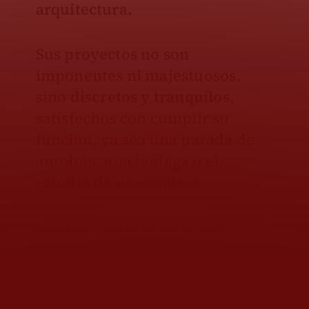
arquitectura.
Sus proyectos no son
imponentes ni majestuosos,
sino
discretos y tranquilos
,
satisfechos con cumplir su
función, ya sea una parada de
autobús, una bodega o el
estudio de un escultor.
Aunque llamó la atención
internacional con su Serpentine
Pavilion de 2014 (el prestigioso
encargo anual para construir