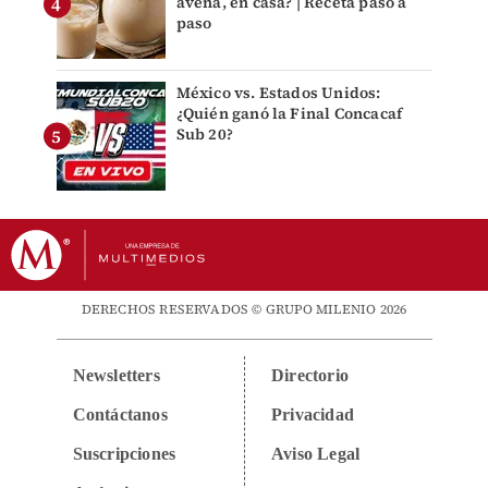
avena, en casa? | Receta paso a
paso
México vs. Estados Unidos:
¿Quién ganó la Final Concacaf
Sub 20?
DERECHOS RESERVADOS © GRUPO MILENIO 2026
Newsletters
Directorio
Contáctanos
Privacidad
Suscripciones
Aviso Legal