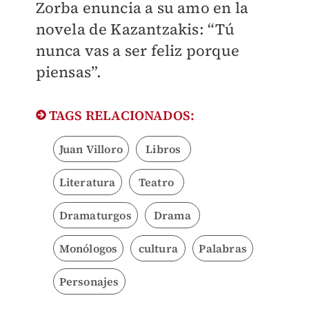
Zorba enuncia a su amo en la
novela de Kazantzakis: “Tú
nunca vas a ser feliz porque
piensas”.
TAGS RELACIONADOS:
Juan Villoro
Libros
Literatura
Teatro
Dramaturgos
Drama
Monólogos
cultura
Palabras
Personajes