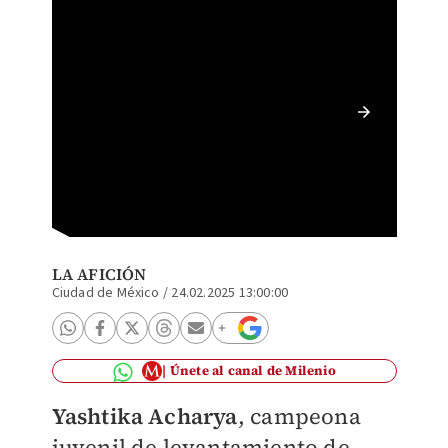
Muere l
una bar
LA AFICIÓN
Ciudad de México
/
24.02.2025 13:00:00
Únete al canal de Milenio
Yashtika Acharya
, campeona
juvenil de levantamiento de