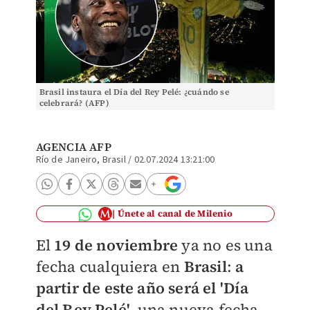
Brasil instaura el Día del Rey Pelé: ¿cuándo se
celebrará? (AFP)
AGENCIA AFP
Río de Janeiro, Brasil
/
02.07.2024 13:21:00
Únete al canal de Milenio
El
19 de noviembre
ya no es una
fecha cualquiera en
Brasil
:
a
partir de este año será el 'Día
del Rey Pelé',
una nueva fecha