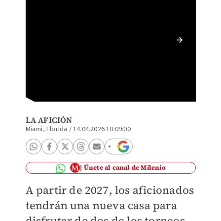
Netflix
la Copa
LA AFICIÓN
Miami, Florida
/
14.04.2026 10:09:00
Únete al canal de Milenio
A partir de 2027, los aficionados
tendrán una nueva casa para
disfrutar de dos de los torneos