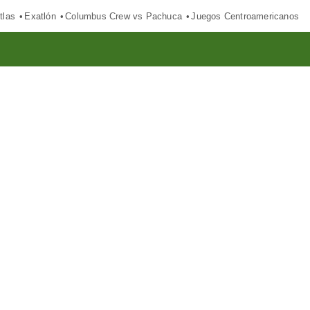
tlas
Exatlón
Columbus Crew vs Pachuca
Juegos Centroamericanos