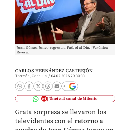
Juan Gómez Junco regresa a Futbol al Día.| Verónica
Rivera.
CARLOS HERNÁNDEZ CASTREJÓN
Torreón, Coahuila.
/
04.02.2026 20:30:33
Únete al canal de Milenio
Grata sorpresa se llevaron los
televidentes con el
retorno a
cuadro de
Juan Gómez Junco en