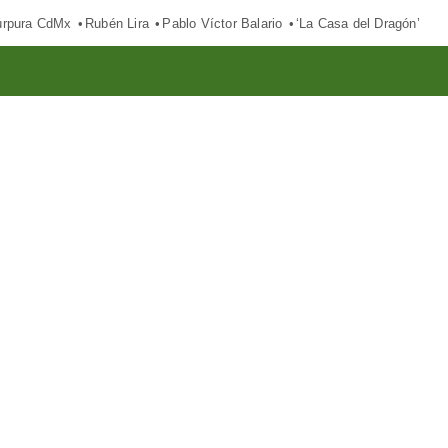
púrpura CdMx
Rubén Lira
Pablo Víctor Balario
‘La Casa del Dragón’