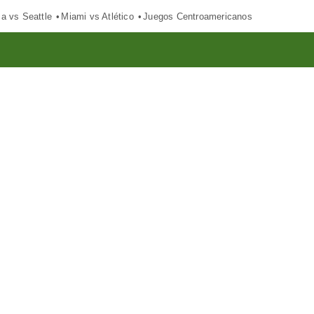
ca vs Seattle
Miami vs Atlético
Juegos Centroamericanos