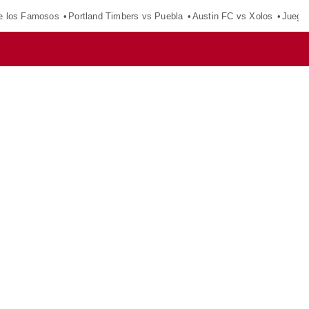
e los Famosos
Portland Timbers vs Puebla
Austin FC vs Xolos
Juego