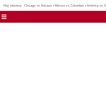
Hoy interesa:
Chicago vs Necaxa
México vs Colombia
América vs S