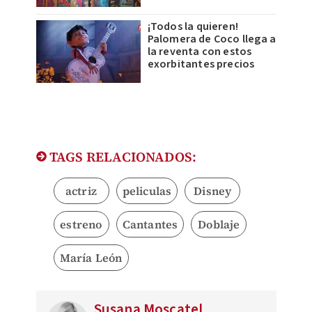
¡Todos la quieren!
Palomera de Coco llega a
la reventa con estos
exorbitantes precios
TAGS RELACIONADOS:
actriz
peliculas
Disney
estreno
Cantantes
Doblaje
María León
Susana Moscatel