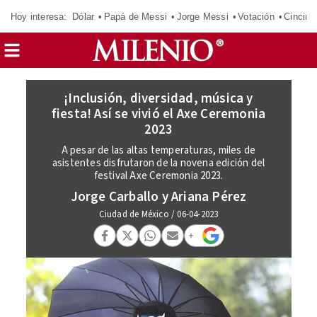
Hoy interesa:
Dólar
Papá de Messi
Jorge Messi
Votación
Cincinn
¡Inclusión, diversidad, música y
fiesta! Así se vivió el Axe Ceremonia
2023
A pesar de las altas temperaturas, miles de
asistentes disfrutaron de la novena edición del
festival Axe Ceremonia 2023.
Jorge Carballo y Ariana Pérez
Ciudad de México
/
06-04-2023