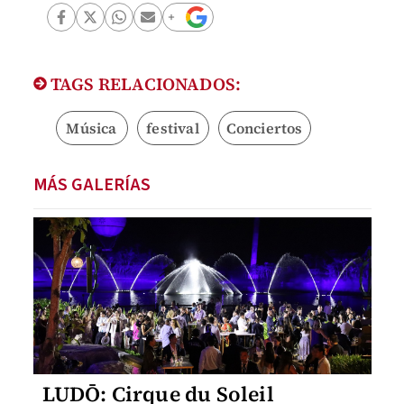
TAGS RELACIONADOS:
Música
festival
Conciertos
MÁS GALERÍAS
LUDŌ: Cirque du Soleil