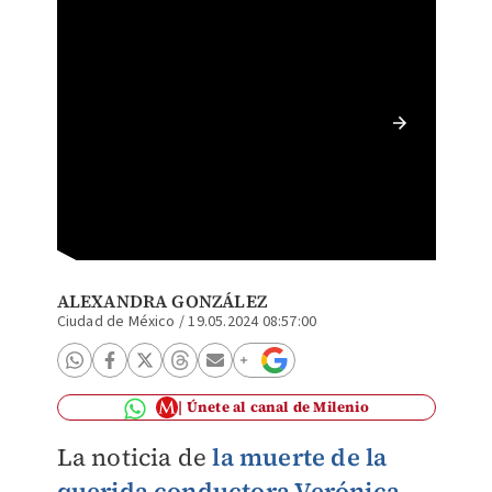
Tunden 
Verónic
ALEXANDRA GONZÁLEZ
Ciudad de México
/
19.05.2024 08:57:00
Únete al canal de Milenio
La noticia de
la muerte de la
querida conductora
Verónica