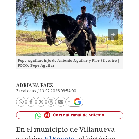
Pepe Aguilar, hijo de Antonio Aguilar y Flor Silvestre |
El Soya
FOTO. Pepe Aguilar
Leonard
ADRIANA PAEZ
Zacatecas
/
13.02.2026 09:54:00
Únete al canal de Milenio
En el municipio de Villanueva
se ubica
El Soyate
, el histórico