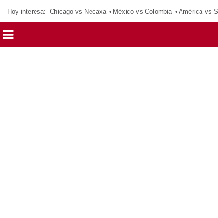
Hoy interesa:
Chicago vs Necaxa
México vs Colombia
América vs S