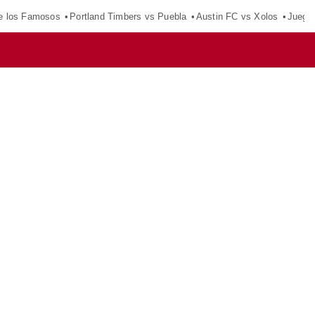
e los Famosos
Portland Timbers vs Puebla
Austin FC vs Xolos
Juego