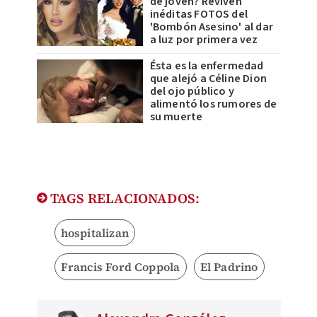
de joven? Reviven
inéditas FOTOS del
'Bombón Asesino' al dar
a luz por primera vez
Ésta es la enfermedad
que alejó a Céline Dion
del ojo público y
alimentó los rumores de
su muerte
TAGS RELACIONADOS:
hospitalizan
Francis Ford Coppola
El Padrino