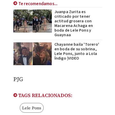
Te recomendamos...
Juanpa Zurita es
criticado por tener
actitud grosera con
Macarena Achaga en
boda de Lele Pons y
Guaynaa
Chayanne baila 'Torero'
en boda de su sobrina,
Lele Pons, junto a Lola
Índigo |VIDEO
PJG
TAGS RELACIONADOS:
Lele Pons