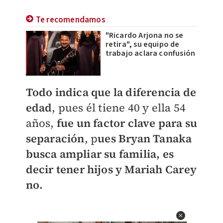
Te recomendamos
"Ricardo Arjona no se
retira", su equipo de
trabajo aclara confusión
T
odo indica que la diferencia de
edad
, pues él tiene 40 y ella 54
años,
fue un factor clave para su
separació
n
, p
ues Bryan Tanaka
busca ampliar su familia, es
decir tener hijos y Mariah Carey
no.