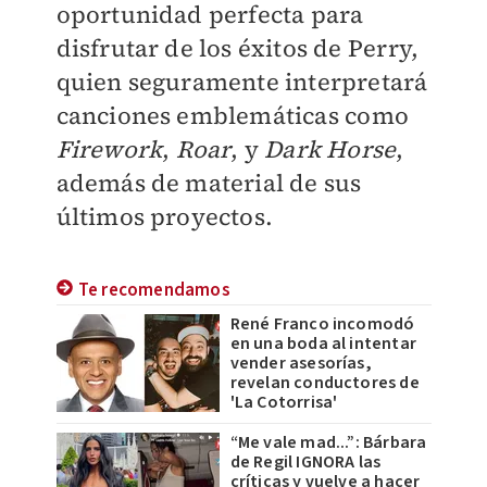
oportunidad perfecta para
disfrutar de los éxitos de Perry,
quien seguramente interpretará
canciones emblemáticas como
Firework
,
Roar
, y
Dark Horse
,
además de material de sus
últimos proyectos.
Te recomendamos
René Franco incomodó
en una boda al intentar
vender asesorías,
revelan conductores de
'La Cotorrisa'
“Me vale mad...”: Bárbara
de Regil IGNORA las
críticas y vuelve a hacer