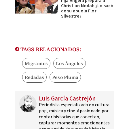
hija Ángela prepara a
Christian Nodal: ¿Lo sacó
de su abuela Flor
Silvestre?
TAGS RELACIONADOS:
Migrantes
Los Ángeles
Redadas
Peso Pluma
Luis García Castrejón
Periodista especializado en cultura
pop, música y cine. Apasionado por
contar historias que conecten,
capturar momentos emocionantes
y convencido de que cada historia