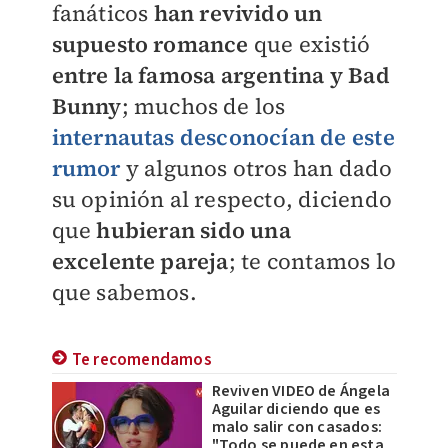
fanáticos
han revivido un
supuesto romance
que existió
entre la famosa argentina y Bad
Bunny
; muchos de los
internautas desconocían de este
rumor
y algunos otros han dado
su opinión al respecto, diciendo
que
hubieran sido una
excelente pareja
; te contamos lo
que sabemos.
Te recomendamos
Reviven VIDEO de Ángela
Aguilar diciendo que es
malo salir con casados:
"Todo se puede en esta