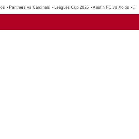
tos
Panthers vs Cardinals
Leagues Cup 2026
Austin FC vs Xolos
Ju