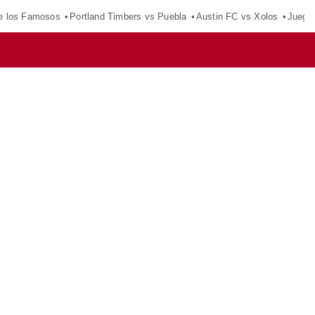
e los Famosos
Portland Timbers vs Puebla
Austin FC vs Xolos
Juego