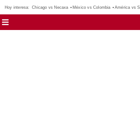
Hoy interesa:
Chicago vs Necaxa
México vs Colombia
América vs S