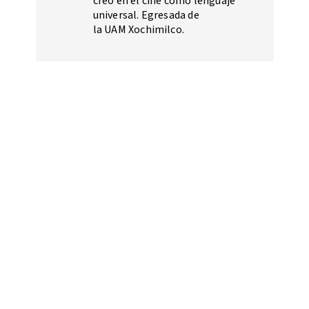
creo en el cine como lenguaje
universal. Egresada de
la UAM Xochimilco.