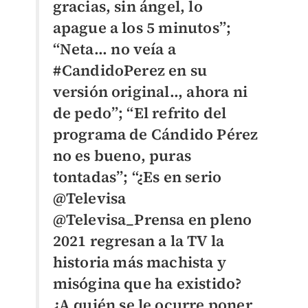
gracias, sin ángel, lo
apague a los 5 minutos”;
“Neta... no veía a
#CandidoPerez en su
versión original.., ahora ni
de pedo”; “El refrito del
programa de Cándido Pérez
no es bueno, puras
tontadas”; “¿Es en serio
@Televisa
@Televisa_Prensa en pleno
2021 regresan a la TV la
historia más machista y
misógina que ha existido?
¿A quién se le ocurre poner