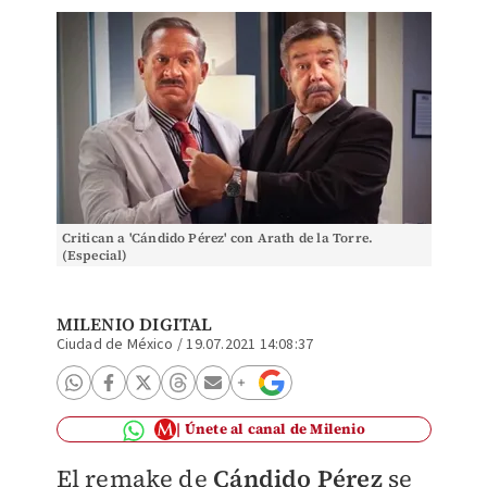
Critican a 'Cándido Pérez' con Arath de la Torre.
(Especial)
MILENIO DIGITAL
Ciudad de México
/
19.07.2021 14:08:37
Únete al canal de Milenio
El remake de
Cándido Pérez
se