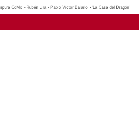
púrpura CdMx
Rubén Lira
Pablo Víctor Balario
‘La Casa del Dragón’