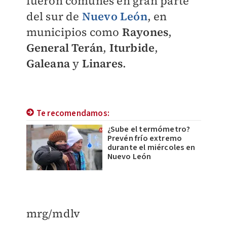
fueron comunes en gran parte
del sur de
Nuevo León
, en
municipios como
Rayones
,
General Terán
,
Iturbide
,
Galeana
y
Linares
.
Te recomendamos:
¿Sube el termómetro?
Prevén frío extremo
durante el miércoles en
Nuevo León
mrg/mdlv