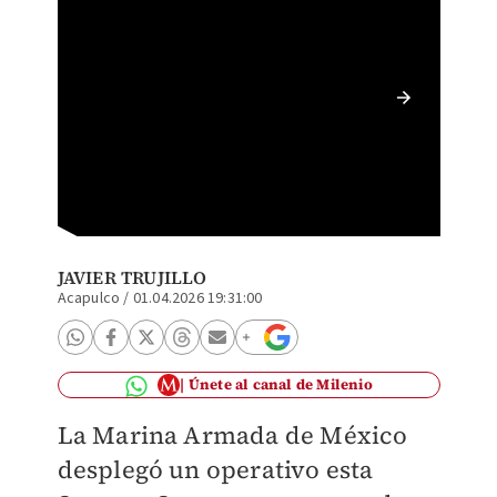
Para el
para at
JAVIER TRUJILLO
Acapulco
/
01.04.2026 19:31:00
Únete al canal de Milenio
La Marina Armada de México
desplegó un operativo esta