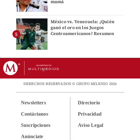
mamá
México vs. Venezuela: ¿Quién
ganó el oro en los Juegos
Centroamericanos? Resumen
DERECHOS RESERVADOS © GRUPO MILENIO 2026
Newsletters
Directorio
Contáctanos
Privacidad
Suscripciones
Aviso Legal
Anúnciate