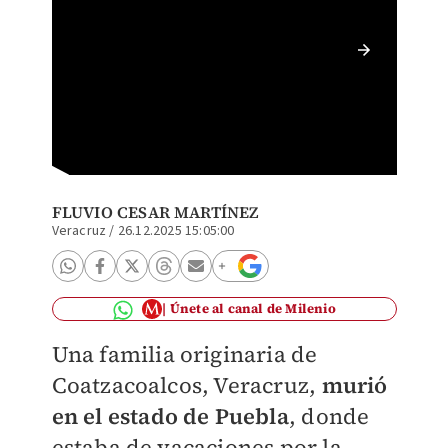
La maes
Emilio 
vacacio
FLUVIO CESAR MARTÍNEZ
Veracruz
/
26.12.2025 15:05:00
Únete al canal de Milenio
Una familia originaria de
Coatzacoalcos, Veracruz,
murió
en el estado de Puebla
, donde
estaba de vacaciones por la