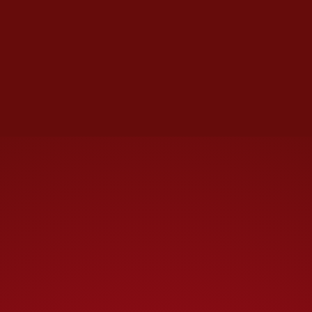
Moisés siguió su camino por la
orilla. Apenas había avanzado
treinta metros cuando el agua
se agitó. Una figura gris, larga y
musculosa, emergió y comenzó
a avanzar hacia el nadador.
Era un
cocodrilo
de más de dos
metros de largo.
La carrera contra el saurio
El instinto lo hizo regresar. “Lo
teníamos que sacar (al señor
que nadaba en el canal),
pobrecillo, y
lo sacamos a