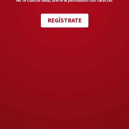
No te cuesta nada, únete al periodismo con carácter.
dijo llamarse
Hermenegildo
—
aseguró que todo estaba
REGÍSTRATE
tranquilo y siguió su camino,
bastón en mano y la ropa
empapada: camisa rosa a
cuadros, pantalón beige,
zapatos, todo goteando.
Moisés llamó al
911
, pero el
hombre ya se alejaba.
La revelación: no era
cualquier anciano
Horas después, l
as imágenes