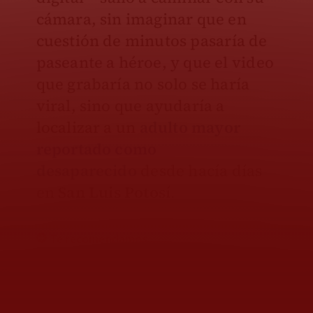
cámara, sin imaginar que en
cuestión de minutos pasaría de
paseante a héroe, y que el video
que grabaría no solo se haría
viral, sino que ayudaría a
localizar a un
adulto mayor
reportado como
desaparecido
desde hacía días
en
San Luis Potosí
.
Te recomendamos
Se tomó un descanso:
influencer encuentra
cocodrilo en la cama de
sus perritos