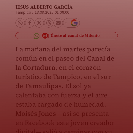
JESÚS ALBERTO GARCÍA
Tampico
/
13.08.2025 01:08:00
Únete al canal de Milenio
La mañana del martes parecía
común en el paseo del
Canal de
la Cortadura
, en el corazón
turístico de Tampico, en el sur
de Tamaulipas. El sol ya
calentaba con fuerza y el aire
estaba cargado de humedad.
Moisés Jones
—así se presenta
en Facebook este joven creador
digital— salió a caminar con su