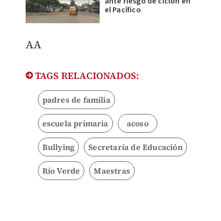
ante riesgo de ciclón en
el Pacífico
AA
TAGS RELACIONADOS:
padres de familia
escuela primaria
acoso
Bullying
Secretaría de Educación
Río Verde
Maestras