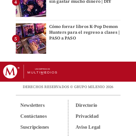
sin gastar mucho dinero | DIY
Cómo forrar libros K-Pop Demon
Hunters para el regreso a clases |
PASO a PASO
DERECHOS RESERVADOS © GRUPO MILENIO 2026
Newsletters
Directorio
Contáctanos
Privacidad
Suscripciones
Aviso Legal