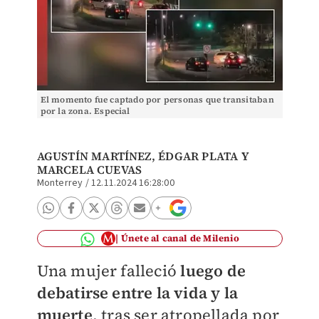
El momento fue captado por personas que transitaban
por la zona. Especial
AGUSTÍN MARTÍNEZ
,
ÉDGAR PLATA
Y
MARCELA CUEVAS
Monterrey
/
12.11.2024 16:28:00
Únete al canal de Milenio
Una mujer falleció
luego de
debatirse entre la vida y la
muerte
, tras ser atropellada por