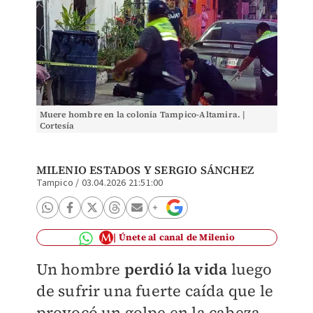
Muere hombre en la colonia Tampico-Altamira. |
Cortesía
MILENIO ESTADOS Y
SERGIO SÁNCHEZ
Tampico
/
03.04.2026 21:51:00
Únete al canal de Milenio
Un hombre
perdió la vida
luego
de sufrir una fuerte caída que le
provocó un golpe en la cabeza,