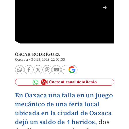
Especia
ÓSCAR RODRÍGUEZ
Oaxaca
/
30.12.2023 22:05:00
Únete al canal de Milenio
En Oaxaca una falla en un juego
mecánico de una feria local
ubicada en la ciudad de Oaxaca
dejó un saldo de 4 heridos
,
dos