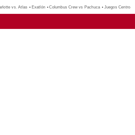
rlotte vs. Atlas
Exatlón
Columbus Crew vs Pachuca
Juegos Centroam